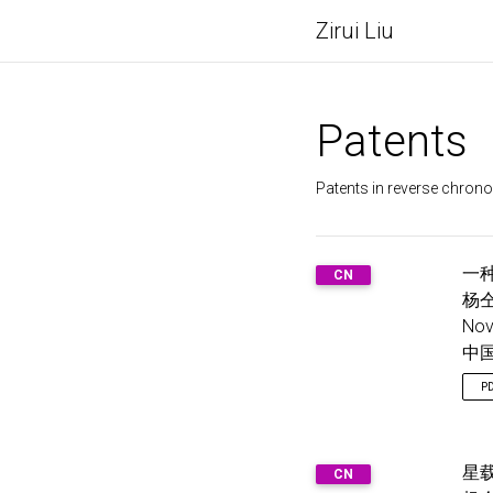
Zirui Liu
Patents
Patents in reverse chrono
一
CN
杨仝
Nov
中
P
星
CN