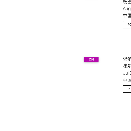
杨仝
Aug
中
P
求
CN
崔斌
Jul
中
P